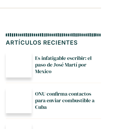
ARTÍCULOS RECIENTES
Es infatigable escribir: el
paso de José Martí por
Mexico
ONU confirma contactos
para enviar combustible a
Cuba