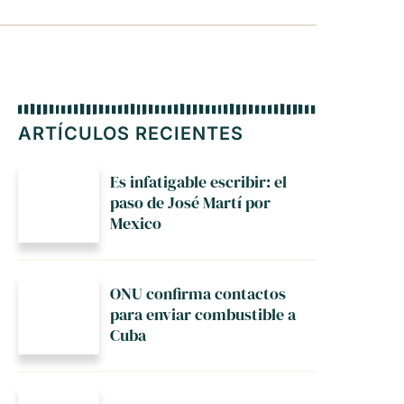
ARTÍCULOS RECIENTES
Es infatigable escribir: el
paso de José Martí por
Mexico
ONU confirma contactos
para enviar combustible a
Cuba