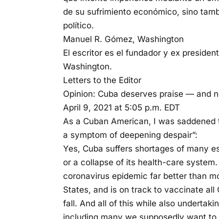
de su sufrimiento económico, sino tamb
político.
Manuel R. Gómez, Washington
El escritor es el fundador y ex presid
Washington.
Letters to the Editor
Opinion: Cuba deserves praise — and ne
April 9, 2021 at 5:05 p.m. EDT
As a Cuban American, I was saddened to 
a symptom of deepening despair”:
Yes, Cuba suffers shortages of many es
or a collapse of its health-care system
coronavirus epidemic far better than mo
States, and is on track to vaccinate a
fall. And all of this while also underta
including many we supposedly want to