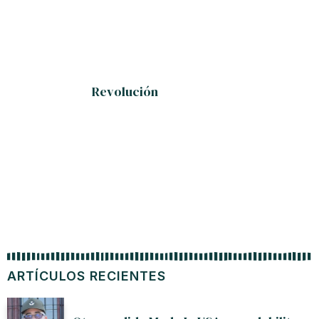
Revolución
Viet
produc
ARTÍCULOS RECIENTES