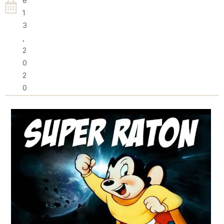
E
1
3
,
2
0
2
0