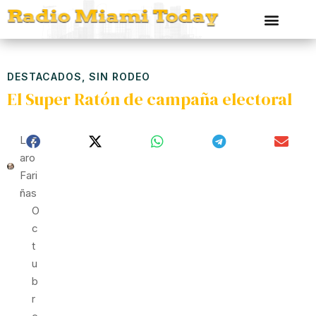
DESTACADOS
,
SIN RODEO
El Super Ratón de campaña electoral
Láz
Aro
Fari
Ñas
O
C
T
U
B
R