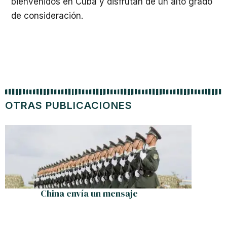
bienvenidos en Cuba y disfrutan de un alto grado
de consideración.
OTRAS PUBLICACIONES
China envía un mensaje
Muere J