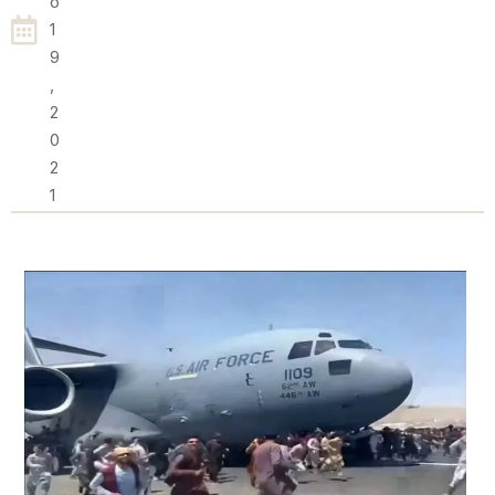
O
1
9
,
2
0
2
1