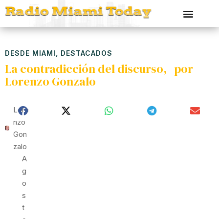
DESDE MIAMI
,
DESTACADOS
La contradicción del discurso, por
Lorenzo Gonzalo
Lore
Nzo
Gon
Zalo
A
G
O
S
T