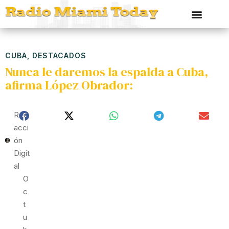
CUBA
,
DESTACADOS
Nunca le daremos la espalda a Cuba,
afirma López Obrador:
Red
Acci
Ón
Digit
Al
O
C
T
U