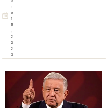
B
R
E
1
6
,
2
0
2
3