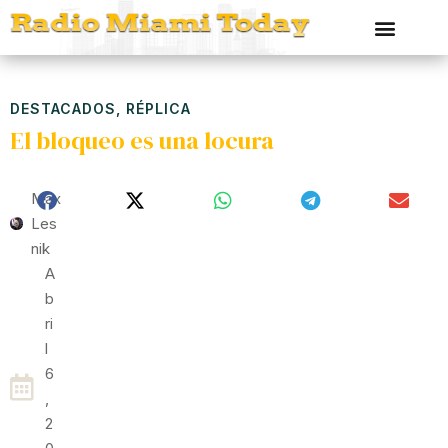
DESTACADOS
,
RÉPLICA
El bloqueo es una locura
Max
Les
Nik
A
B
Ri
L
6
,
2