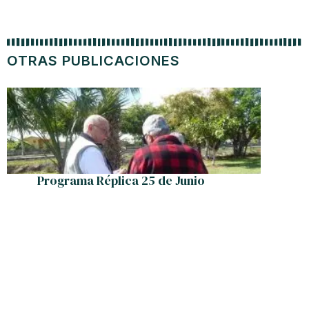
OTRAS PUBLICACIONES
Programa Réplica 25 de Junio
Si le i
compr