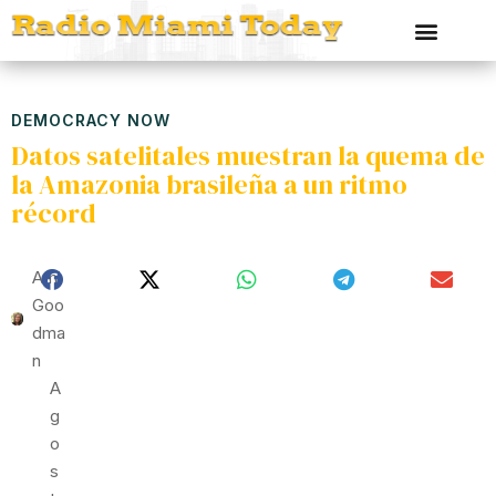
DEMOCRACY NOW
Datos satelitales muestran la quema de
la Amazonia brasileña a un ritmo
récord
Ami
Goo
Dma
N
A
G
O
S