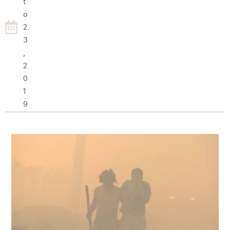
T
O
2
3
,
2
0
1
9