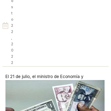
O
S
T
O
2
2
,
2
0
2
2
E
l 21 de julio, el ministro de Economía y