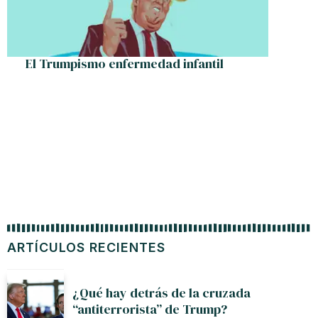
El Trumpismo enfermedad infantil
Ina
Investi
ARTÍCULOS RECIENTES
¿Qué hay detrás de la cruzada
“antiterrorista” de Trump?