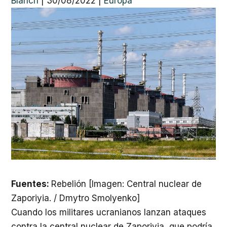
Blanch
|
30/08/2022
|
Europa
Fuentes:
Rebelión [Imagen: Central nuclear de
Zaporiyia. / Dmytro Smolyenko]
Cuando los militares ucranianos lanzan ataques
contra la central nuclear de Zaporiyia, que podría