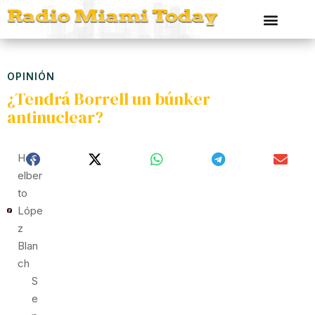
OPINIÓN
¿Tendrá Borrell un búnker
antinuclear?
Hed
Elber
To
Lópe
Z
Blan
Ch
S
E