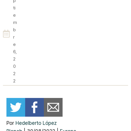
P
Ti
E
M
B
R
E
6,
2
0
2
2
Por
Hedelberto López