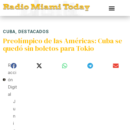
CUBA
,
DESTACADOS
Preolímpico de las Américas: Cuba se
quedó sin boletos para Tokio
Red
Acci
Ón
Digit
Al
J
U
N
I