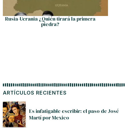
Rusia-Ucrania ¿Quién tirará la primera
En Mi
piedra?
ARTÍCULOS RECIENTES
Es infatigable escribir: el paso de José
Martí por Mexico