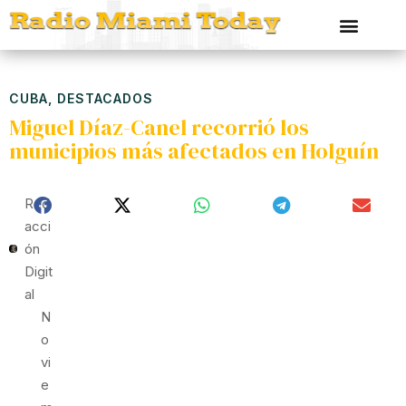
CUBA
,
DESTACADOS
Miguel Díaz-Canel recorrió los
municipios más afectados en Holguín
Red
Acci
Ón
Digit
Al
N
O
Vi
E