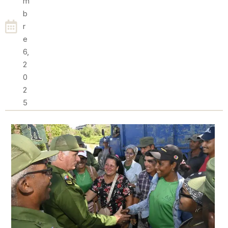
M
B
R
E
6,
2
0
2
5