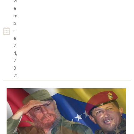
Vi
E
M
B
R
E
2
4,
2
0
21