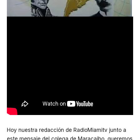
Hoy nuestra redacción de RadioMiamitv junto a
este mensaje del colega de Maracaibo, queremos