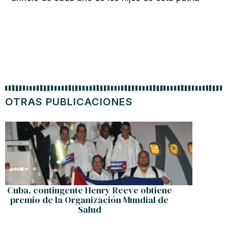
OTRAS PUBLICACIONES
Zaga 
Cuba, contingente Henry Reeve obtiene
premio de la Organización Mundial de
Salud