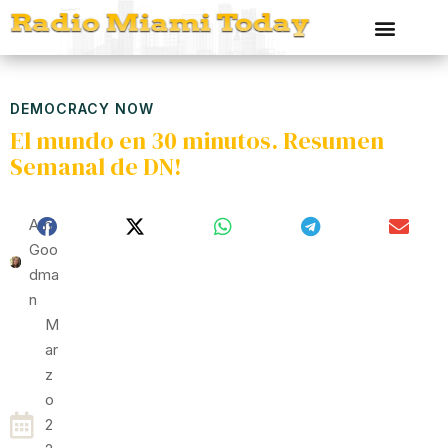
DEMOCRACY NOW
El mundo en 30 minutos. Resumen
Semanal de DN!
Ami
Goo
Dma
N
M
Ar
Z
O
2