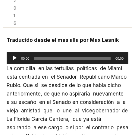
2
0
1
6
Traducido desde el mas alla por Max Lesnik
Reproductor
00:00
00:00
de
La comidilla en las tertulias políticas de Miami
audio
está centrada en el Senador Republicano Marco
Rubio. Que si se desdice de lo que había dicho
anteriormente, de que no aspiraría nuevamente
a su escaño en el Senado en consideración a la
vieja amistad que lo une al vicegobernador de
La Florida García Cantera, que ya está
aspirando a ese cargo, o si por el contrario pesa