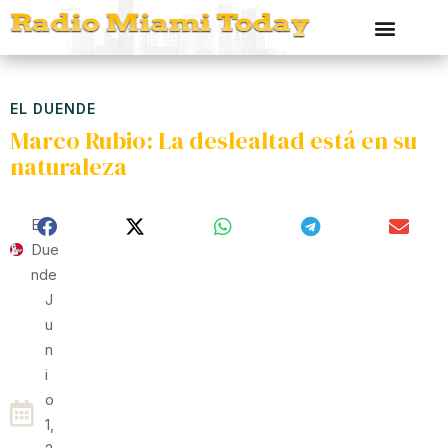
EL DUENDE
Marco Rubio: La deslealtad está en su
naturaleza
El
Due
Nde
J
U
N
I
O
1,