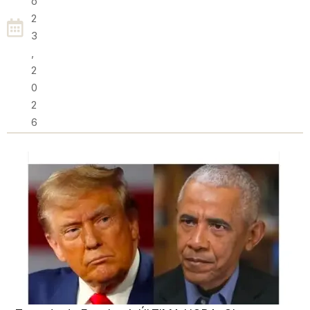
O
2
3
,
2
0
2
6