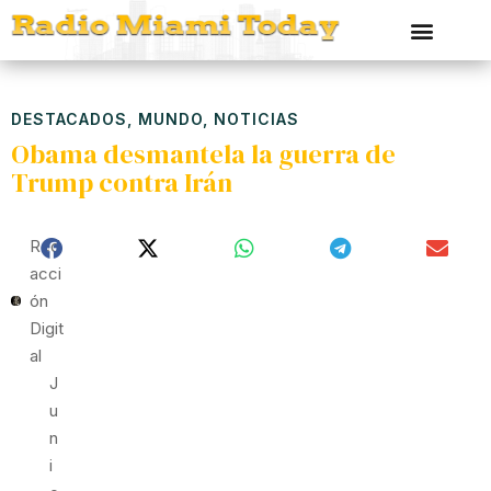
DESTACADOS
,
MUNDO
,
NOTICIAS
Obama desmantela la guerra de
Trump contra Irán
Red
Acci
Ón
Digit
Al
J
U
N
I