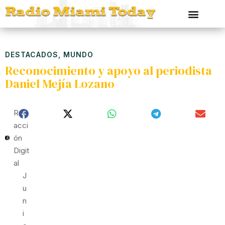
DESTACADOS
,
MUNDO
Reconocimiento y apoyo al periodista
Daniel Mejía Lozano
Red
Acci
Ón
Digit
Al
J
U
N
I