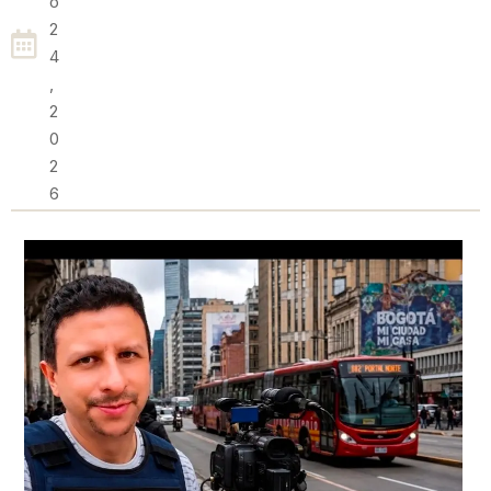
O
2
4
,
2
0
2
6