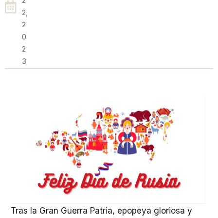
2
2,
2
0
2
3
Tras la Gran Guerra Patria, epopeya gloriosa y