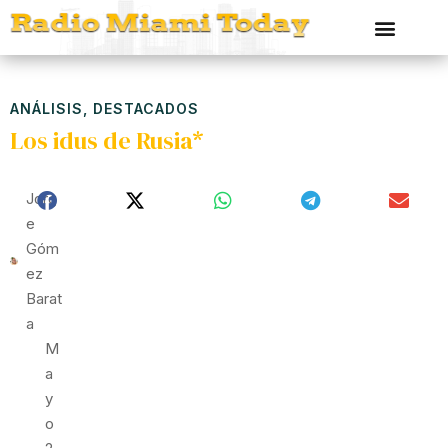
ANÁLISIS
,
DESTACADOS
Los idus de Rusia*
Jorg
E
Góm
Ez
Barat
A
M
A
Y
O