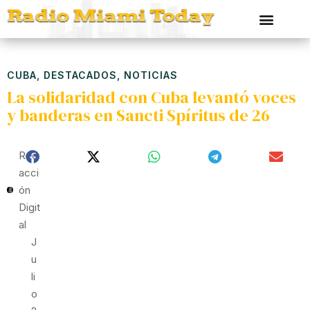
CUBA
,
DESTACADOS
,
NOTICIAS
La solidaridad con Cuba levantó voces
y banderas en Sancti Spíritus de 26
Red
Acci
Ón
Digit
Al
J
U
Li
O