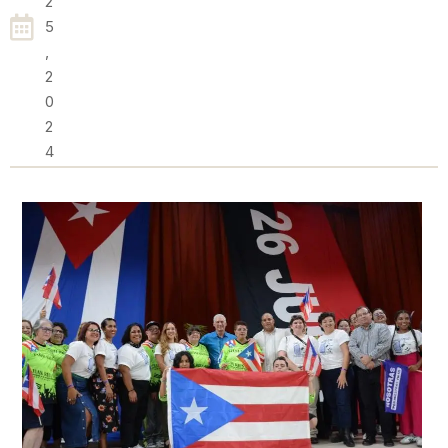
2
5
,
2
0
2
4