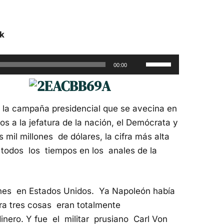
ik
Utiliza
00:00
las
teclas
de
 la campaña presidencial que se avecina en
flecha
s a la jefatura de la nación, el Demócrata y
arriba/abajo
mil millones de dólares, la cifra más alta
para
 todos los tiempos en los anales de la
aumentar
o
disminuir
ones en Estados Unidos. Ya Napoleón había
el
ra tres cosas eran totalmente
volumen.
inero. Y fue el militar prusiano Carl Von