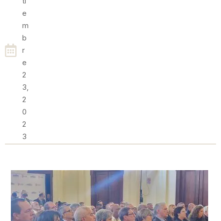
Ti
E
M
B
R
E
2
3,
2
0
2
3