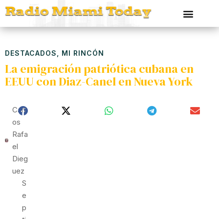
DESTACADOS
,
MI RINCÓN
La emigración patriótica cubana en
EEUU con Diaz-Canel en Nueva York
Carl
Os
Rafa
El
Dieg
Uez
S
E
P