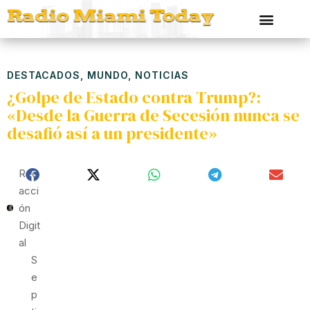
DESTACADOS
,
MUNDO
,
NOTICIAS
¿Golpe de Estado contra Trump?:
«Desde la Guerra de Secesión nunca se
desafió así a un presidente»
Red
Acci
Ón
Digit
Al
S
E
P