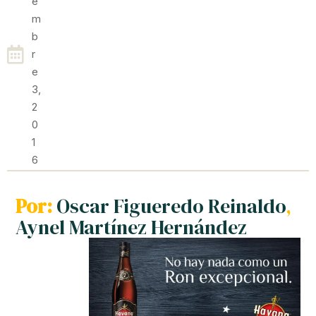
E
M
B
R
E
3,
2
0
1
6
Por:
Oscar Figueredo Reinaldo
,
Aynel Martínez Hernández