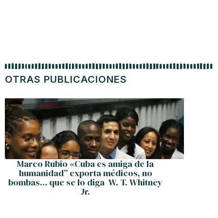
OTRAS PUBLICACIONES
Agr
Marco Rubio «Cuba es amiga de la
humanidad” exporta médicos, no
bombas… que se lo diga W. T. Whitney
Jr.