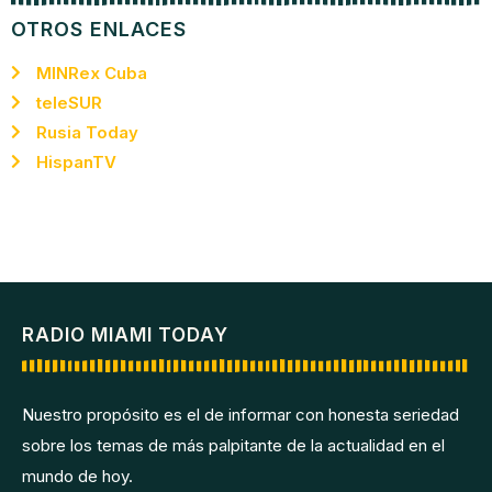
OTROS ENLACES
MINRex Cuba
teleSUR
Rusia Today
HispanTV
RADIO MIAMI TODAY
Nuestro propósito es el de informar con honesta seriedad
sobre los temas de más palpitante de la actualidad en el
mundo de hoy.