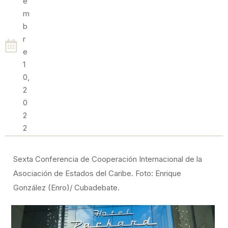
E
M
B
R
E
1
0,
2
0
2
2
Sexta Conferencia de Cooperación Internacional de la
Asociación de Estados del Caribe. Foto: Enrique
González (Enro)/ Cubadebate.