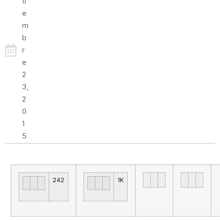
Ti
E
M
B
R
E
2
3,
2
0
1
5
242
1K