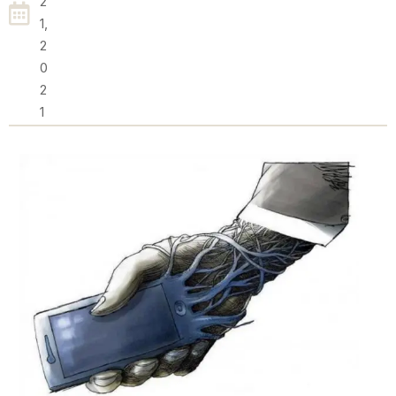
2
1,
2
0
2
1