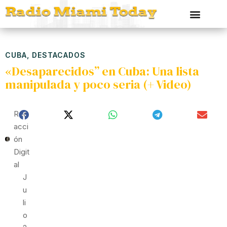
CUBA
,
DESTACADOS
«Desaparecidos” en Cuba: Una lista
manipulada y poco seria (+ Video)
Red
Acci
Ón
Digit
Al
J
U
Li
O