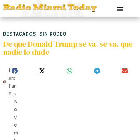
DESTACADOS
,
SIN RODEO
De que Donald Trump se va, se va, que
nadie lo dude
Láz
Aro
Fari
Ñas
N
O
Vi
E
M