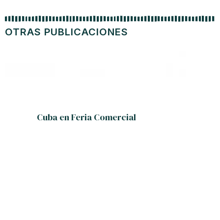
OTRAS PUBLICACIONES
Cuba en Feria Comercial
En Ken
por Cub