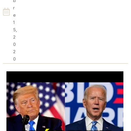
B
R
E
1
5,
2
0
2
0