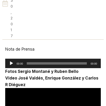
3
0
,
2
0
1
7
Nota de Prensa
Reproductor
00:00
00:00
de
Fotos Sergio Montané y Ruben Bello
audio
Video José Valdés, Enrique González y Carlos
R Diéguez