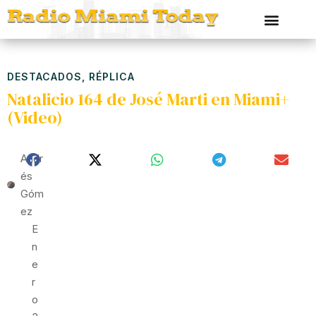
DESTACADOS
,
RÉPLICA
Natalicio 164 de José Marti en Miami+
(Video)
Andr
És
Góm
Ez
E
N
E
R
O