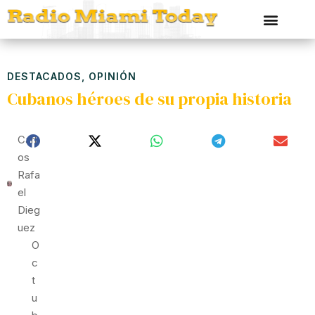
DESTACADOS
,
OPINIÓN
Cubanos héroes de su propia historia
Carl
Os
Rafa
El
Dieg
Uez
O
C
T
U