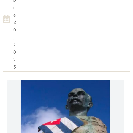
B
R
E
3
0
,
2
0
2
5