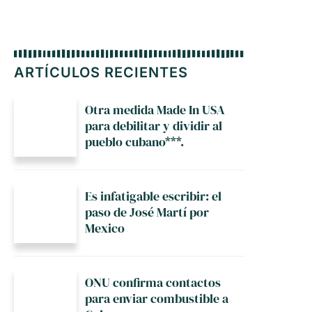
ARTÍCULOS RECIENTES
Otra medida Made In USA
para debilitar y dividir al
pueblo cubano***.
Es infatigable escribir: el
paso de José Martí por
Mexico
ONU confirma contactos
para enviar combustible a