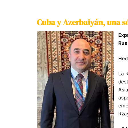
Cuba y Azerbaiyán, una s
Expr
Rus
Hed
La 
dest
Asia
aspe
emb
Rza