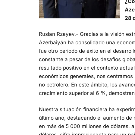
¿Có
Azer
28 
Ruslan Rzayev.- Gracias a la visión est
Azerbaiyán ha consolidado una economí
fue otro período de éxito en el desarro
constante a pesar de los desafíos glob
resultado positivo en el contexto actual
económicos generales, nos centramos 
no petrolero. En este ámbito, los avan
crecimiento superior al 6 %, demostran
Nuestra situación financiera ha experi
último año, destacando el aumento de n
en más de 5 000 millones de dólares, 
dólares, cifra impresionante para un pa