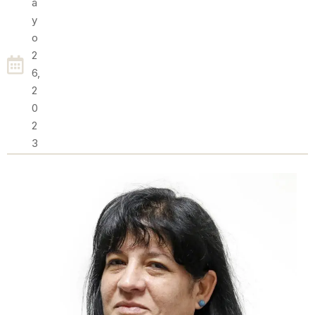
A
Y
O
2
6,
2
0
2
3