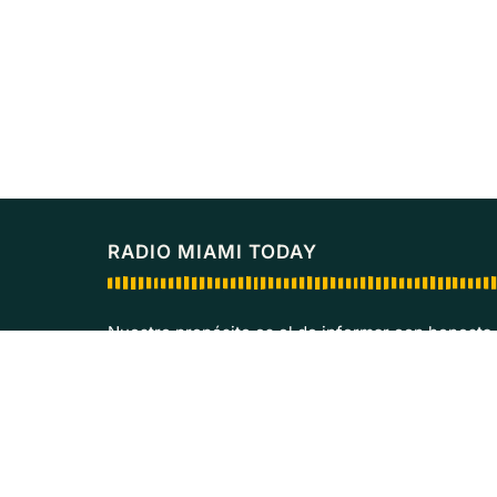
RADIO MIAMI TODAY
Nuestro propósito es el de informar con honesta
sobre los temas de más palpitante de la actualida
mundo de hoy.
© 2026 Radio Miami Today