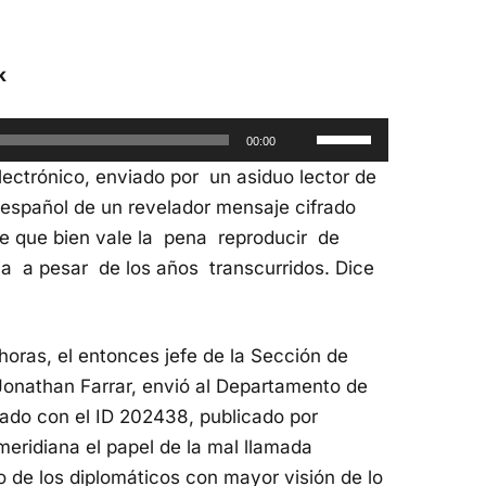
k
Utiliza
00:00
las
lectrónico, enviado por un asiduo lector de
teclas
l español de un revelador mensaje cifrado
de
e que bien vale la pena reproducir de
flecha
a a pesar de los años transcurridos. Dice
arriba/abajo
para
aumentar
 horas, el entonces jefe de la Sección de
o
Jonathan Farrar, envió al Departamento de
disminuir
ado con el ID 202438, publicado por
el
eridiana el papel de la mal llamada
volumen.
 de los diplomáticos con mayor visión de lo