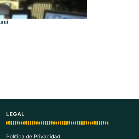
iami
Pueb
LEGAL
Política de Privacidad