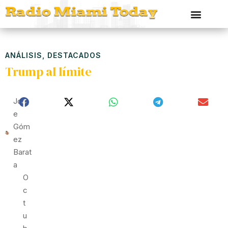
ANÁLISIS
,
DESTACADOS
Trump al límite
Jorg
E
Góm
Ez
Barat
A
O
C
T
U