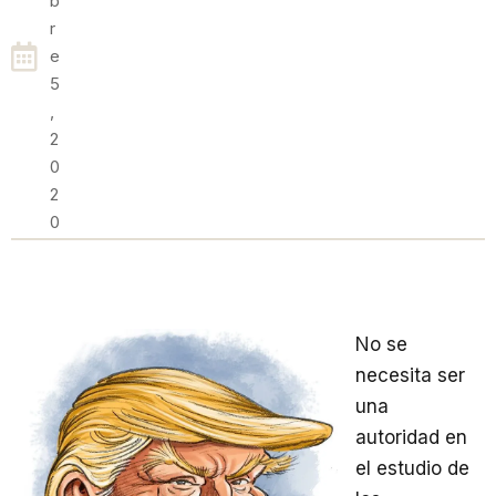
B
R
E
5
,
2
0
2
0
No se
necesita ser
una
autoridad en
el estudio de