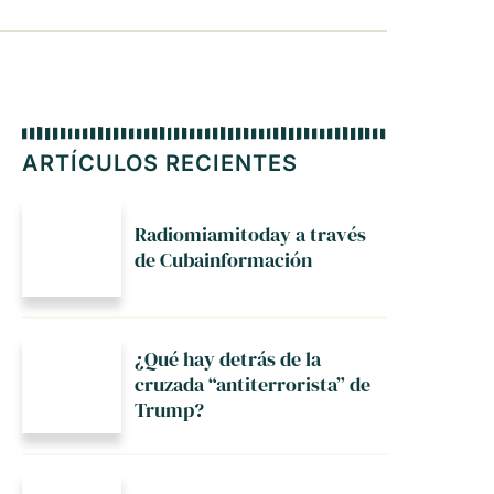
ARTÍCULOS RECIENTES
Radiomiamitoday a través
de Cubainformación
¿Qué hay detrás de la
cruzada “antiterrorista” de
Trump?