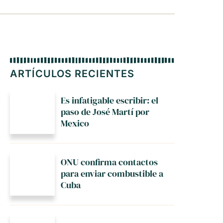
ARTÍCULOS RECIENTES
Es infatigable escribir: el
paso de José Martí por
Mexico
ONU confirma contactos
para enviar combustible a
Cuba