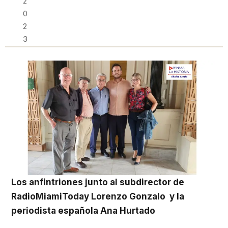
2
0
2
3
Los anfintriones junto al subdirector de
RadioMiamiToday Lorenzo Gonzalo y la
periodista española Ana Hurtado