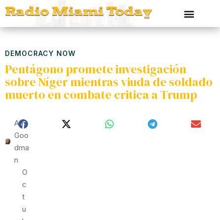
DEMOCRACY NOW
Pentágono promete investigación
sobre Níger mientras viuda de soldado
muerto en combate critica a Trump
Ami
Goo
Dma
N
O
C
T
U