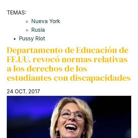
TEMAS:
Nueva York
Rusia
Pussy Riot
Departamento de Educación de
EE.UU. revocó normas relativas
a los derechos de los
estudiantes con discapacidades
24 OCT. 2017