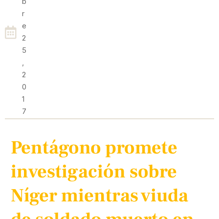
B
R
E
2
5
,
2
0
1
7
Pentágono promete
investigación sobre
Níger mientras viuda