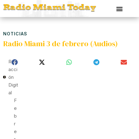
NOTICIAS
Radio Miami 3 de febrero (Audios)
Red
Acci
Ón
Digit
Al
F
E
B
R
E