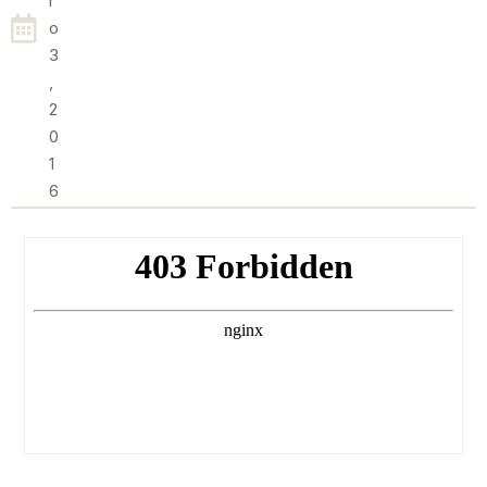
R
O
3
,
2
0
1
6