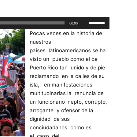
Utiliza
00:00
las
Pocas veces en la historia de
teclas
nuestros
de
países latinoamericanos se ha
flecha
visto un pueblo como el de
arriba/abajo
Puerto Rico tan unido y de pie
para
reclamando en la calles de su
aumentar
isla, en manifestaciones
o
multitudinarias la renuncia de
disminuir
un funcionario inepto, corrupto,
el
arrogante y ofensor de la
volumen.
dignidad de sus
conciudadanos como es
el caso del