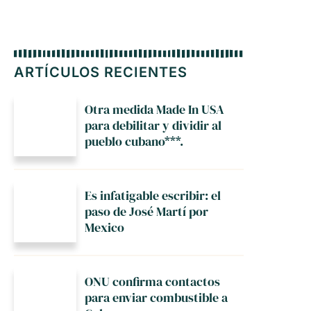
ARTÍCULOS RECIENTES
Otra medida Made In USA
para debilitar y dividir al
pueblo cubano***.
Es infatigable escribir: el
paso de José Martí por
Mexico
ONU confirma contactos
para enviar combustible a