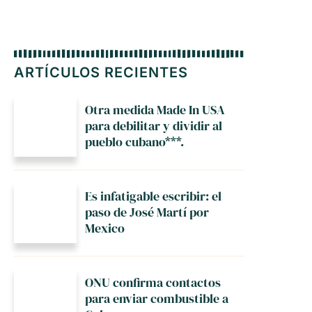
ARTÍCULOS RECIENTES
Otra medida Made In USA
para debilitar y dividir al
pueblo cubano***.
Es infatigable escribir: el
paso de José Martí por
Mexico
ONU confirma contactos
para enviar combustible a