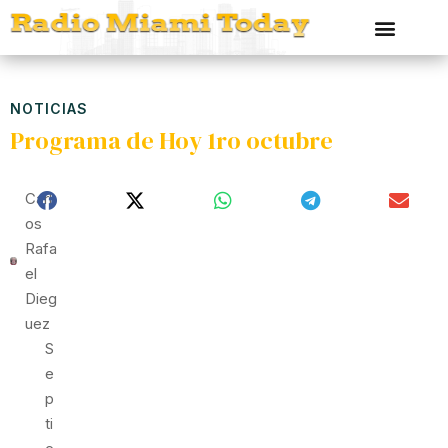
NOTICIAS
Programa de Hoy 1ro octubre
Carl
Os
Rafa
El
Dieg
Uez
S
E
P
Ti