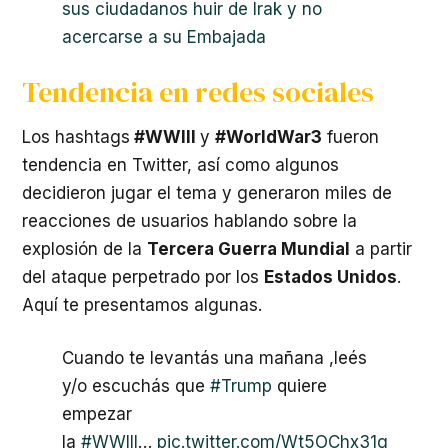
sus ciudadanos huir de Irak y no
acercarse a su Embajada
Tendencia en redes sociales
Los hashtags
#WWIII
y
#WorldWar3
fueron
tendencia en Twitter, así como algunos
decidieron jugar el tema y generaron miles de
reacciones de usuarios hablando sobre la
explosión de la
Tercera Guerra Mundial
a partir
del ataque perpetrado por los
Estados Unidos
.
Aquí te presentamos algunas.
Cuando te levantás una mañana ,leés
y/o escuchás que
#Trump
quiere
empezar
la
#WWIII
…
pic.twitter.com/Wt5OChx31g