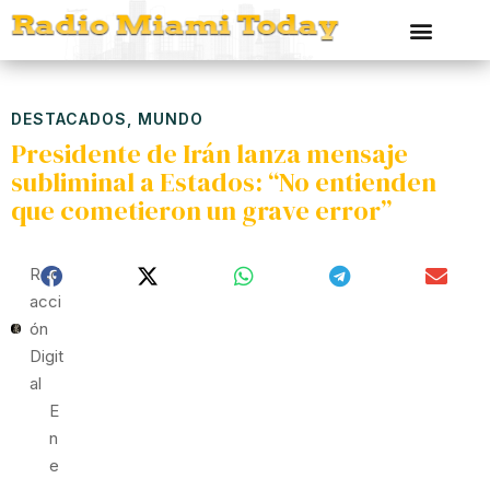
DESTACADOS
,
MUNDO
Presidente de Irán lanza mensaje
subliminal a Estados: “No entienden
que cometieron un grave error”
Red
Acci
Ón
Digit
Al
E
N
E