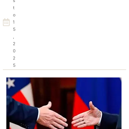
S
T
O
1
5
,
2
0
2
5