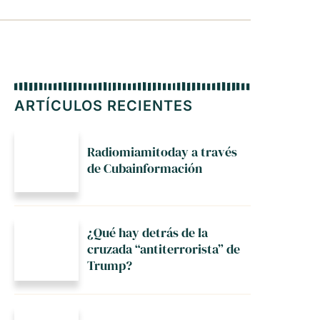
ARTÍCULOS RECIENTES
Radiomiamitoday a través
de Cubainformación
¿Qué hay detrás de la
cruzada “antiterrorista” de
Trump?