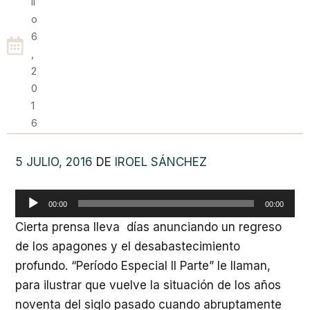
Li
O
6
,
2
0
1
6
5 JULIO, 2016
DE
IROEL SÁNCHEZ
Reproductor
00:00
00:00
de
Cierta prensa lleva días anunciando un regreso
audio
de los apagones y el desabastecimiento
profundo. “Período Especial II Parte” le llaman,
para ilustrar que vuelve la situación de los años
noventa del siglo pasado cuando abruptamente