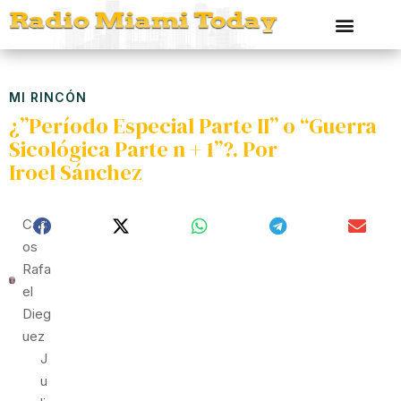
MI RINCÓN
¿”Período Especial Parte II” o “Guerra
Sicológica Parte n + 1”?. Por
Iroel Sánchez
Carl
Os
Rafa
El
Dieg
Uez
J
U