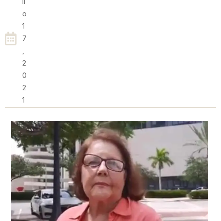
Li
O
1
7
,
2
0
2
1