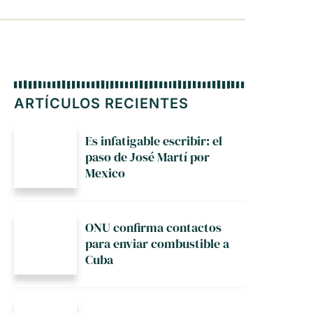
ARTÍCULOS RECIENTES
Es infatigable escribir: el
paso de José Martí por
Mexico
ONU confirma contactos
para enviar combustible a
Cuba