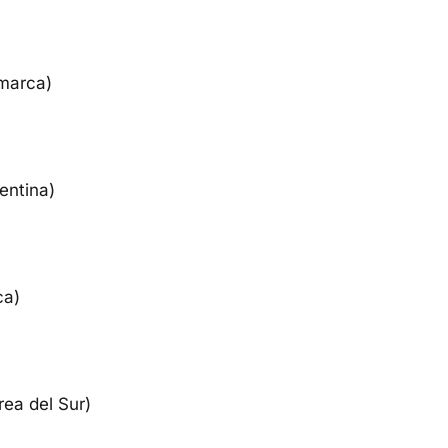
amarca)
gentina)
ca)
ea del Sur)