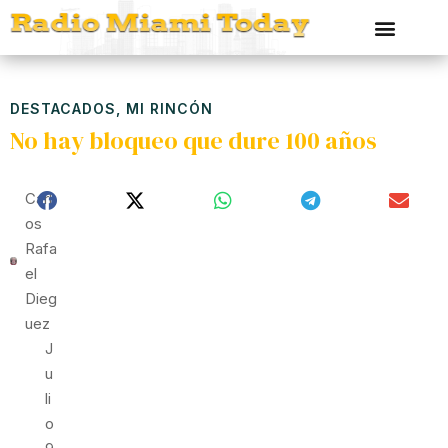
DESTACADOS
,
MI RINCÓN
No hay bloqueo que dure 100 años
Carl
Os
Rafa
El
Dieg
Uez
J
U
Li
O